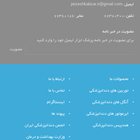
pezeshkabzar.ir@gmail.com
ایمیل :
تلفن :
66380400
نمابر :
66380186
عضویت در خبر نامه
برای عضویت در خبر نامه پزشک ابزار ایمیل خود را وارد کنید
عضویت
محصولات ما
ارتباط با ما
توربین های دندانپزشکی
تماس با ما
آنگل های دندانپزشکی
اینستاگرام
ایرموتور های دندانپزشکی
پیوند ها
هندپیس دندانپزشکی
انجمن دندانپزشکی ایران
وزارت بهداشت و درمان