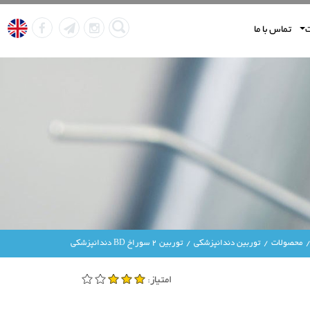
تماس با ما
محصولات
توربین دندانپزشکی
توربین 2 سوراخ BD دندانپزشکی
امتیاز: