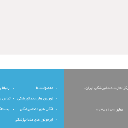
رکز تجارت دندانپزشکی ایران،
محصولات ما
ارتباط با
توربین های دندانپزشکی
تماس با 
آنگل های دندانپزشکی
اینستاگ
نمابر :
66380186
ایرموتور های دندانپزشکی