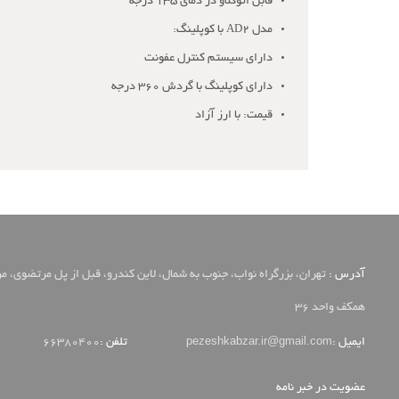
قابل اتوکلاو در دمای 135 درجه
مدل AD2 با کوپلینگ:
دارای سیستم کنترل عفونت
دارای کوپلینگ با گردش 360 درجه ‌
قیمت: با ارز آزاد
آدرس :
تهران، بزرگراه نواب، جنوب به شمال، لاین کندرو، قبل از پل مرتضوی، م
همکف واحد 36
pezeshkabzar.ir@gmail.com
ایمیل :
تلفن :
66380400
عضویت در خبر نامه