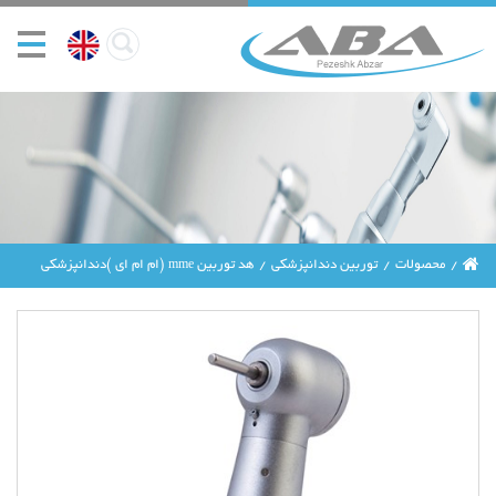
محصولات
توربین دندانپزشکی
هد توربین mme (ام ام ای )دندانپزشکی