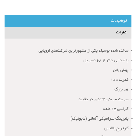
توضیحات
نظرات
ساخته شده بوسیله یکی از مشهورترین شرکت‌های اروپایی
با صدایی کمتر از 68 دسی‌بل
پوش باتن
قدرت 18w
هد بزرگ
سرعت 320/000 دور در دقیقه
گارانتی 15 ماهه
بلبرینگ سرامیکی آلمانی (مایونیک)
کارتریج بالانس