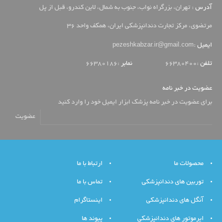
آدرس :
تهران، بزرگراه نواب، جنوب به شمال، لاین کندرو، قبل از پل
مرتضوی، مرکز تجارت دندانپزشکی ایران، همکف واحد 36
pezeshkabzar.ir@gmail.com
ایمیل :
تلفن :
66380400
نمابر :
66380186
عضویت در خبر نامه
برای عضویت در خبر نامه پزشک ابزار ایمیل خود را وارد کنید
عضویت
محصولات ما
ارتباط با ما
توربین های دندانپزشکی
تماس با ما
آنگل های دندانپزشکی
اینستاگرام
ایرموتور های دندانپزشکی
پیوند ها