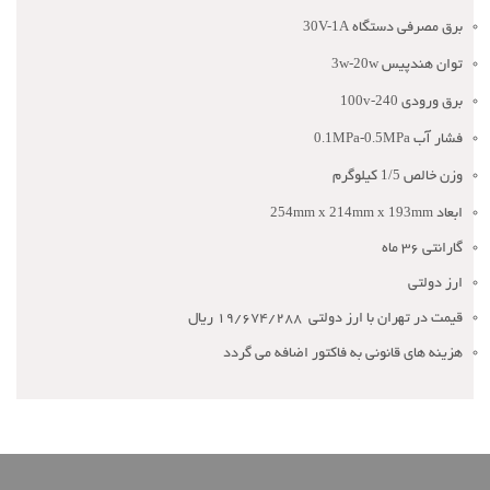
30V-1A
برق مصرفی دستگاه
3w-20w
توان هندپیس
100v-240
برق ورودی
0.1MPa-0.5MPa
فشار آب
1/5
وزن خالص
کیلوگرم
254mm x 214mm x 193mm
ابعاد
گارانتی 36 ماه
ارز دولتی
قیمت در تهران با ارز دولتی 19/674/288 ریال
هزینه های قانونی به فاکتور اضافه می گردد