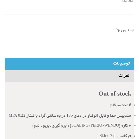
Baolai
کویترون P6
توضیحات
نظرات
Out of stock
6
عدد سرقلم
0.22 MPA
135
هندپیس جدا و قابل اتوکلاو در دمای
درجه سانتی گراد با فشار
3 کاره (SCALING/PERIO/WENDO) (جرم گیری/پریو/اندو)
28kh+-3kh
فرکانس