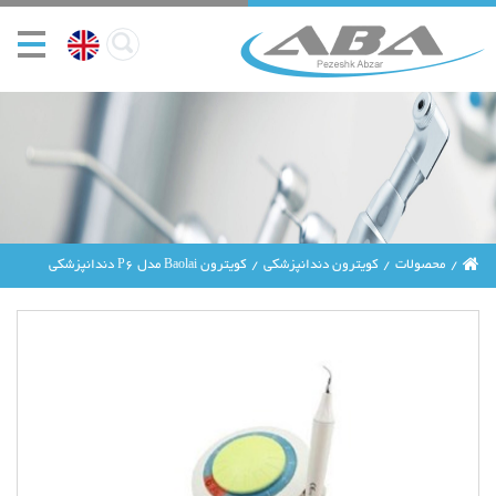
محصولات
کویترون دندانپزشکی
کویترون Baolai مدل P6 دندانپزشکی