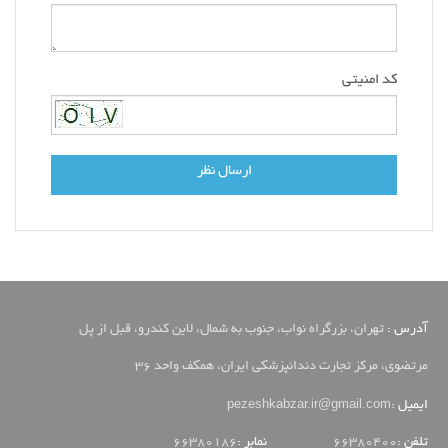
کد امنیتی
ارسال نظر
آدرس :
تهران، بزرگراه نواب، جنوب به شمال، لاین کندرو، قبل از پل
مرتضوی، مرکز تجارت دندانپزشکی ایران، همکف واحد 36
pezeshkabzar.ir@gmail.com
ایمیل :
تلفن :
66380400
نمابر :
66380186